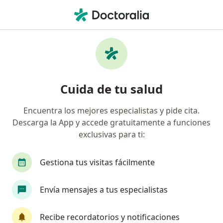
Men
Cáncer De La Tiroides • Cúcuta, Norte de Santander
Filtros
• 1
Seguro
Mapa
Especialistas en Cáncer de la tiroides en
Cuida de tu salud
Cúcuta
Encuentra los mejores especialistas y pide cita.
Descarga la App y accede gratuitamente a funciones
¿Qué especialidad estás buscando?
exclusivas para ti:
Cirujano general
Endocrinólogo
Internist
Gestiona tus visitas fácilmente
Envía mensajes a tus especialistas
Recibe recordatorios y notificaciones