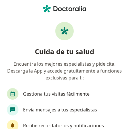
Men
Cáncer Cervical • Cúcuta, Norte de Santander
Filtros
• 1
Seguro
Mapa
Especialistas en Cáncer Cervical en Cúcuta
Cuida de tu salud
Encuentra los mejores especialistas y pide cita.
¿Qué especialidad estás buscando?
Descarga la App y accede gratuitamente a funciones
Ginecólogo
Pediatra
Cardiólogo
Ciru
exclusivas para ti:
Gestiona tus visitas fácilmente
Envía mensajes a tus especialistas
Recibe recordatorios y notificaciones