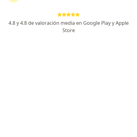
Dra. Erika Melissa Barrera Gaona
4.8 y 4.8 de valoración media en Google Play y Apple
·
Ver más
Médica general
Store
7 opiniones
Dirección
En línea
Vía San Luis, Duitama
•
Mapa
Consultorio
Visita medicina general
$ 80.000
Este especialista no ofrece reserva de cita en línea en esta dirección.
Solicita una cita