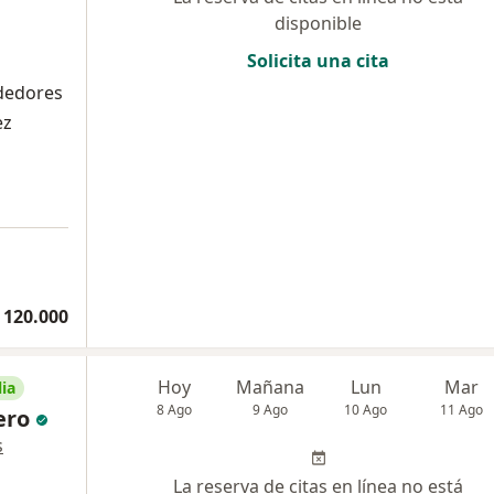
disponible
Solicita una cita
ededores
ez
 120.000
Hoy
Mañana
Lun
Mar
ia
8 Ago
9 Ago
10 Ago
11 Ago
ero
s
La reserva de citas en línea no está