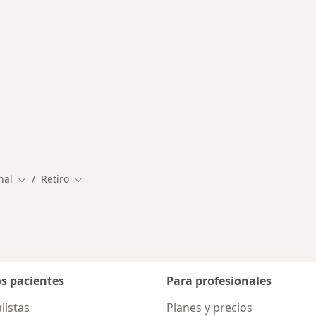
canas a Retiro
nal
Retiro
Cambiar de ciudad
Cambiar de ciudad
os pacientes
Para profesionales
listas
Planes y precios