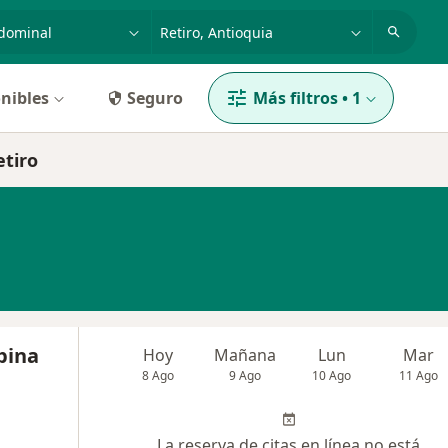
dad, enfermedad o nombre
p. ej. Bogotá
nibles
Seguro
Más filtros
•
1
etiro
pina
Hoy
Mañana
Lun
Mar
8 Ago
9 Ago
10 Ago
11 Ago
La reserva de citas en línea no está