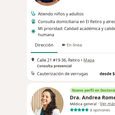
Atiendo niños y adultos
Consulta domiciliaria en El Retiro y alr
Mi prioridad: Calidad académica y calid
humana
Dirección
En línea
Calle 21 #19-36, Retiro
•
Mapa
Consulta presencial
Cauterización de verrugas
desde $
Nuevo perfil en Doctoral
Dra. Andrea Rom
·
Ver má
Médica general
8 opiniones