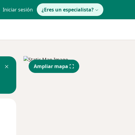
Iniciar sesión
¿Eres un especialista?
Ampliar mapa
Mié
Jue
Vie
12 Ago
13 Ago
14 Ago