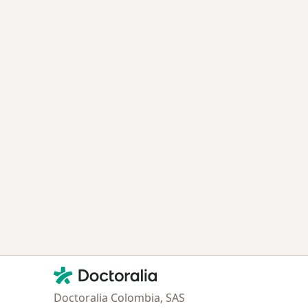
Contacto
Doctoralia - Página de inicio
Doctoralia Colombia, SAS