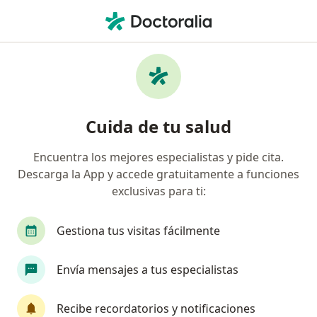
Men
Dolor Abdominal • Envigado, Antioquia
Filtros
• 1
Seguro
Mapa
Especialistas en Dolor abdominal en
Cuida de tu salud
Envigado
Encuentra los mejores especialistas y pide cita.
Descarga la App y accede gratuitamente a funciones
¿Qué especialidad estás buscando?
exclusivas para ti:
Médico general
Internista
Nutriólogo
Gestiona tus visitas fácilmente
Envía mensajes a tus especialistas
Recibe recordatorios y notificaciones