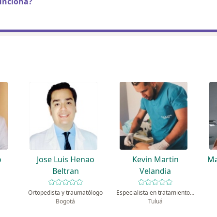
unciona?
o
Jose Luis Henao
Kevin Martin
Ma
z
Beltran
Velandia
Ortopedista y traumatólogo
Especialista en tratamiento del dolor
Bogotá
Tuluá