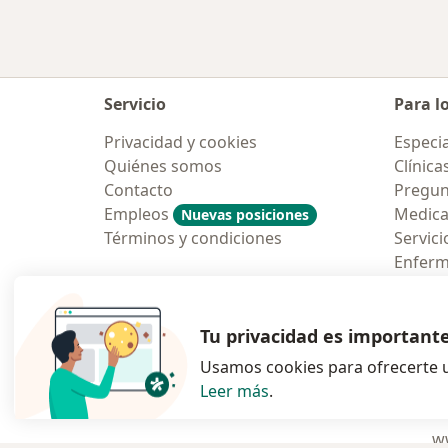
Servicio
Para l
Privacidad y cookies
Especia
Quiénes somos
Clínica
Contacto
Pregun
Empleos
Medic
Nuevas posiciones
Términos y condiciones
Servici
Enfer
Pregun
Aplicac
Tu privacidad es important
Usamos cookies para ofrecerte u
Leer más
.
se abre en una n
se abre 
s
Polska
,
Türkiye
,
España
,
ww