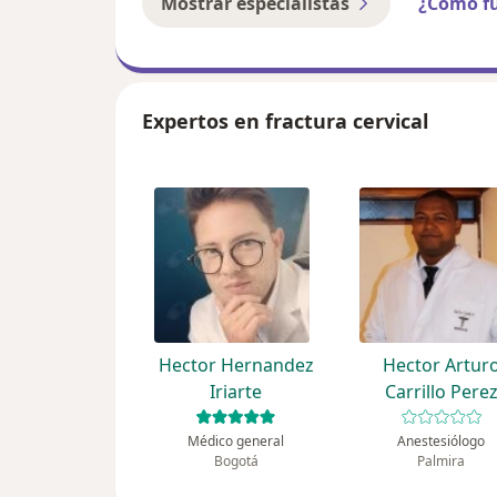
Mostrar especialistas
¿Cómo f
Expertos en fractura cervical
Hector Hernandez
Hector Artur
Iriarte
Carrillo Pere
Médico general
Anestesiólogo
Bogotá
Palmira