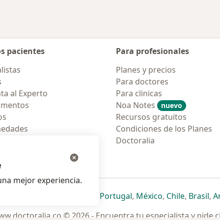
os pacientes
Para profesionales
listas
Planes y precios
s
Para doctores
ta al Experto
Para clinicas
amentos
Noa Notes
nuevo
os
Recursos gratuitos
medades
Condiciones de los Planes
tas Frecuentes
Doctoralia
ión para móvil
e
na mejor experiencia.
ueva pestaña
en una nueva pestaña
e abre en una nueva pestaña
se abre en una nueva pestaña
se abre en una nueva pestaña
se abre en una nueva pestaña
se abre en una nueva p
se abre en una
se abre e
se
Italia
,
Deutschland
,
Česko
,
Portugal
,
México
,
Chile
,
Brasil
,
A
w.doctoralia.co © 2026 - Encuentra tu especialista y pide c