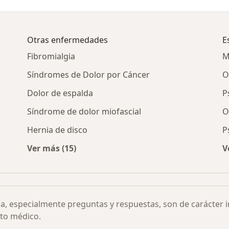
Otras enfermedades
E
Fibromialgia
M
Síndromes de Dolor por Cáncer
O
Dolor de espalda
P
Síndrome de dolor miofascial
O
Hernia de disco
P
Ver más (15)
V
vical por ciudad
Más en esta categoría: Otras enfermedades
ia, especialmente preguntas y respuestas, son de carácter 
to médico.