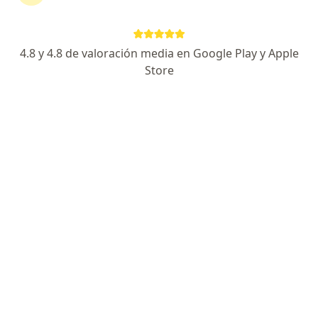
continuar tu tratamiento sin salir de casa. Si lo
necesitas, también puedes reservar una cita
presencial.
4.8 y 4.8 de valoración media en Google Play y Apple
Store
Mostrar especialistas
¿Cómo funciona?
Expertos en tenosinovitis
Diana Carolina Florez Pastrana
Médico general
Medellín