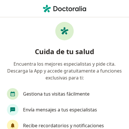
Men
¿Qué estás buscando?
Página De Inicio
Enfermedades
Tenosinovitis
Tenosinovitis - Información,
Cuida de tu salud
expertos y preguntas frecuentes
Encuentra los mejores especialistas y pide cita.
Descarga la App y accede gratuitamente a funciones
exclusivas para ti:
Información
Pregunta al Experto
Gestiona tus visitas fácilmente
Envía mensajes a tus especialistas
No descuides tu salud
Escoge la consulta en línea para empezar o
Recibe recordatorios y notificaciones