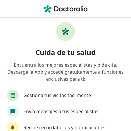
Men
¿Qué estás buscando?
Página De Inicio
Enfermedades
Espondilolistesis
Espondilolistesis - Información,
Cuida de tu salud
expertos y preguntas frecuentes
Encuentra los mejores especialistas y pide cita.
Descarga la App y accede gratuitamente a funciones
exclusivas para ti:
Información
Pregunta al Experto
Gestiona tus visitas fácilmente
Envía mensajes a tus especialistas
No descuides tu salud
Escoge la consulta en línea para empezar o
Recibe recordatorios y notificaciones