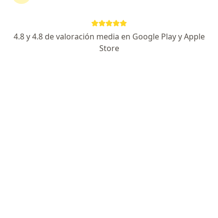
continuar tu tratamiento sin salir de casa. Si lo
necesitas, también puedes reservar una cita
presencial.
4.8 y 4.8 de valoración media en Google Play y Apple
Store
Mostrar especialistas
¿Cómo funciona?
Expertos en espondilolistesis
Ralpho Alonso Santamaria
Ramirez
Ortopedista y traumatólogo
Bogotá