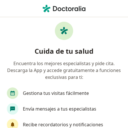
Men
Dolor Pélvico • Ubaté, Cundinamarca
Filtros
• 1
Seguro
Mapa
Especialistas en Dolor pélvico en Ubaté
Cuida de tu salud
Encuentra los mejores especialistas y pide cita.
¿Qué especialidad estás buscando?
Descarga la App y accede gratuitamente a funciones
Ginecólogo
exclusivas para ti:
Gestiona tus visitas fácilmente
Envía mensajes a tus especialistas
Recibe recordatorios y notificaciones