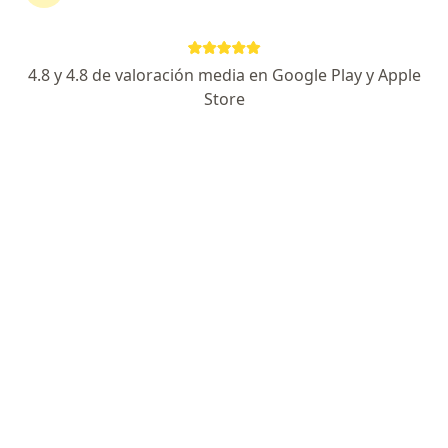
continuar tu tratamiento sin salir de casa. Si lo
necesitas, también puedes reservar una cita
presencial.
4.8 y 4.8 de valoración media en Google Play y Apple
Store
Mostrar especialistas
¿Cómo funciona?
Expertos en esclerodermia
Jaqueline López Carmona
Pediatra
Medellín
Reservar cita