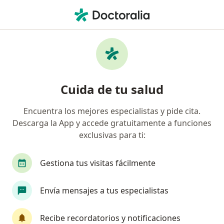
Men
¿Qué estás buscando?
Página De Inicio
Enfermedades
Esclerodermia
Esclerodermia - Información,
Cuida de tu salud
expertos y preguntas frecuentes
Encuentra los mejores especialistas y pide cita.
Descarga la App y accede gratuitamente a funciones
exclusivas para ti:
Información
Pregunta al Experto
Gestiona tus visitas fácilmente
Envía mensajes a tus especialistas
No descuides tu salud
Escoge la consulta en línea para empezar o
Recibe recordatorios y notificaciones