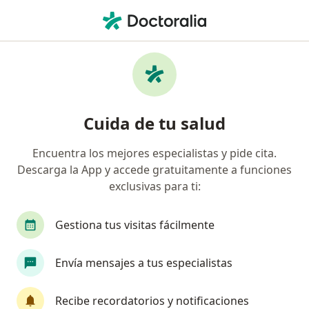
Men
Embarazo • Montería, Córdoba
Filtros
• 1
Seguro
Mapa
Especialistas en Embarazo en Montería
Cuida de tu salud
Encuentra los mejores especialistas y pide cita.
¿Qué especialidad estás buscando?
Descarga la App y accede gratuitamente a funciones
Ginecólogo
exclusivas para ti:
Gestiona tus visitas fácilmente
Envía mensajes a tus especialistas
Recibe recordatorios y notificaciones