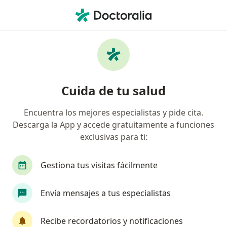
Men
Miomas • Montería, Córdoba
Filtros
• 1
Seguro
Mapa
Especialistas en Miomas en Montería
Cuida de tu salud
Encuentra los mejores especialistas y pide cita.
¿Qué especialidad estás buscando?
Descarga la App y accede gratuitamente a funciones
Ginecólogo
Oncólogo
Cardiólogo
Cir
exclusivas para ti:
Gestiona tus visitas fácilmente
Envía mensajes a tus especialistas
Recibe recordatorios y notificaciones