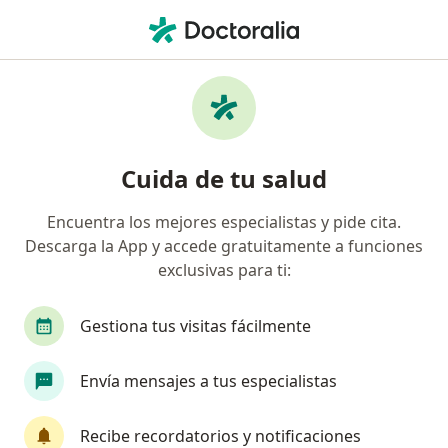
Men
Amenaza De Aborto • Montería, Córdoba
Filtros
• 1
Seguro
Mapa
Especialistas en Amenaza de aborto en
Cuida de tu salud
Montería
Encuentra los mejores especialistas y pide cita.
Descarga la App y accede gratuitamente a funciones
¿Qué especialidad estás buscando?
exclusivas para ti:
Ginecólogo
Gestiona tus visitas fácilmente
Envía mensajes a tus especialistas
Recibe recordatorios y notificaciones