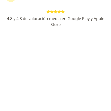
continuar tu tratamiento sin salir de casa. Si lo
necesitas, también puedes reservar una cita
presencial.
4.8 y 4.8 de valoración media en Google Play y Apple
Store
Mostrar especialistas
¿Cómo funciona?
Expertos en menopausia
Gilberto Silva Jimenez
Ginecólogo
Bucaramanga