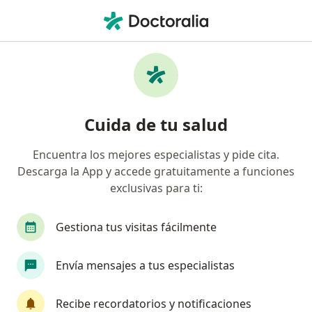
Men
¿Qué estás buscando?
Página De Inicio
Enfermedades
Menopausia
Menopausia - Información,
Cuida de tu salud
expertos y preguntas frecuentes
Encuentra los mejores especialistas y pide cita.
Descarga la App y accede gratuitamente a funciones
exclusivas para ti:
Información
Pregunta al Experto
Gestiona tus visitas fácilmente
Envía mensajes a tus especialistas
No descuides tu salud
Escoge la consulta en línea para empezar o
Recibe recordatorios y notificaciones