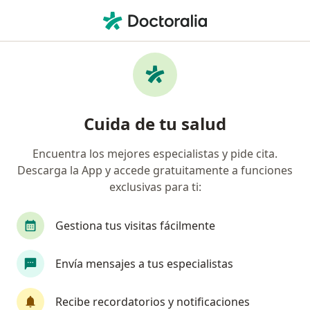
Men
Embolia Pulmonar • Villavicencio, Meta
Filtros
• 1
Mapa
Especialistas en Embolia pulmonar en
Cuida de tu salud
Villavicencio
Encuentra los mejores especialistas y pide cita.
Descarga la App y accede gratuitamente a funciones
¿Qué especialidad estás buscando?
exclusivas para ti:
Internista
Fisioterapeuta
Ginecólogo
Gestiona tus visitas fácilmente
Envía mensajes a tus especialistas
Recibe recordatorios y notificaciones