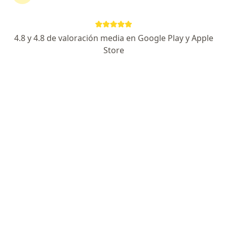
continuar tu tratamiento sin salir de casa. Si lo
necesitas, también puedes reservar una cita
presencial.
4.8 y 4.8 de valoración media en Google Play y Apple
Store
Mostrar especialistas
¿Cómo funciona?
Expertos en poliquistosis
Silvia Cristina Uribe Moya
Nefrólogo
Pereira