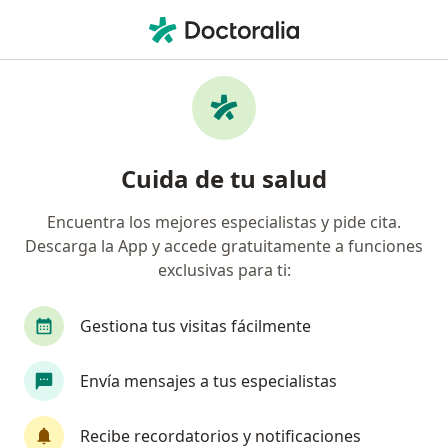
Men
¿Qué estás buscando?
Página De Inicio
Enfermedades
Poliquistosis
Poliquistosis - Información,
Cuida de tu salud
expertos y preguntas frecuentes
Encuentra los mejores especialistas y pide cita.
Descarga la App y accede gratuitamente a funciones
exclusivas para ti:
Información
Gestiona tus visitas fácilmente
Envía mensajes a tus especialistas
No descuides tu salud
Escoge la consulta en línea para empezar o
Recibe recordatorios y notificaciones