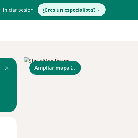
Iniciar sesión
¿Eres un especialista?
Ampliar mapa
Mié
Jue
Vie
12 Ago
13 Ago
14 Ago