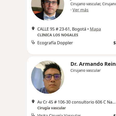
Cirujano vascular, Cirujan
·
Ver más
CALLE 95 # 23-61, Bogotá
•
Mapa
CLINICA LOS NOGALES
Ecografía Doppler
$
Dr. Armando Rein
Cirujano vascular
Av Cr 45 # 106-30 consultorio 606 C Navarra, Bogotá
Cirugía vascular
Visita Cirugía Vascular
$