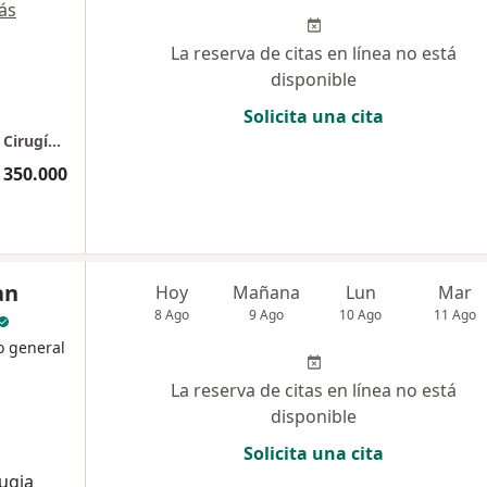
ás
La reserva de citas en línea no está
disponible
Solicita una cita
Fundacíon Clinica Shaio. Dr Camilo Medina - Cirugía Vascular
 350.000
an
Hoy
Mañana
Lun
Mar
8 Ago
9 Ago
10 Ago
11 Ago
o general
La reserva de citas en línea no está
disponible
Solicita una cita
ugia