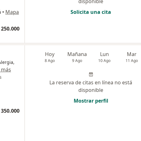
disponible
á
•
Mapa
Solicita una cita
 250.000
Hoy
Mañana
Lun
Mar
8 Ago
9 Ago
10 Ago
11 Ago
Alergia,
 más
s
La reserva de citas en línea no está
disponible
Mostrar perfil
 350.000