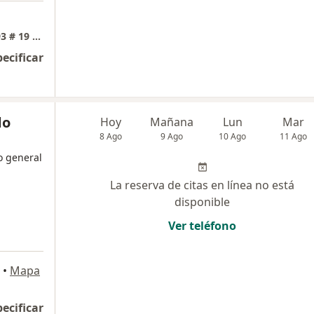
VASCULARIS Consultorio Dr Bayona CALLE 93 # 19 - 66 Consultorio 604
pecificar
do
Hoy
Mañana
Lun
Mar
8 Ago
9 Ago
10 Ago
11 Ago
o general
La reserva de citas en línea no está
disponible
Ver teléfono
•
Mapa
pecificar