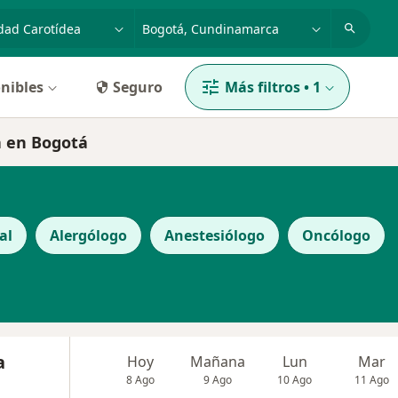
dad, enfermedad o nombre
p. ej. Bogotá
nibles
Seguro
Más filtros
•
1
a en Bogotá
al
Alergólogo
Anestesiólogo
Oncólogo
a
Hoy
Mañana
Lun
Mar
8 Ago
9 Ago
10 Ago
11 Ago