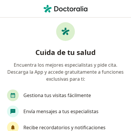
Men
Úlceras Del Decúbito • Bogotá, Cundinamarca
Filtros
• 1
Seguro
Mapa
Especialistas en Úlceras del decúbito en
Cuida de tu salud
Bogotá
Encuentra los mejores especialistas y pide cita.
Descarga la App y accede gratuitamente a funciones
¿Qué especialidad estás buscando?
exclusivas para ti:
Enfermero
Cirujano vascular
Dermatólog
Gestiona tus visitas fácilmente
Envía mensajes a tus especialistas
Recibe recordatorios y notificaciones