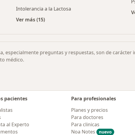
P
Intolerancia a la Lactosa
V
Ver más (15)
Más en esta categoría: Otras enfermedades
ia, especialmente preguntas y respuestas, son de carácter 
to médico.
os pacientes
Para profesionales
listas
Planes y precios
s
Para doctores
ta al Experto
Para clinicas
amentos
Noa Notes
nuevo