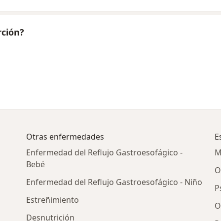
rción?
Otras enfermedades
E
Enfermedad del Reflujo Gastroesofágico -
M
Bebé
O
Enfermedad del Reflujo Gastroesofágico - Niño
P
Estreñimiento
O
Desnutrición