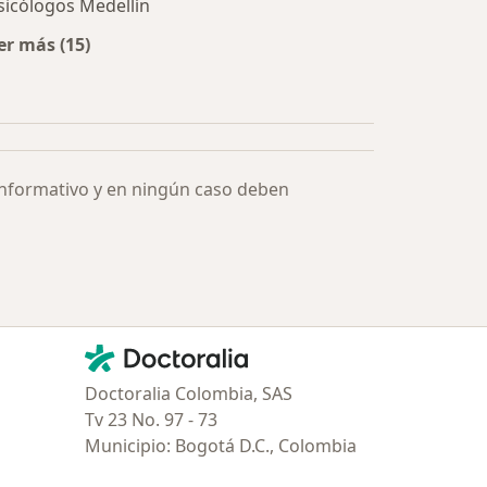
sicólogos Medellín
er más (15)
Más en esta categoría: Especialistas más solicitados
informativo y en ningún caso deben
Contacto
Doctoralia - Página de inicio
Doctoralia Colombia, SAS
Tv 23 No. 97 - 73
Municipio: Bogotá D.C., Colombia