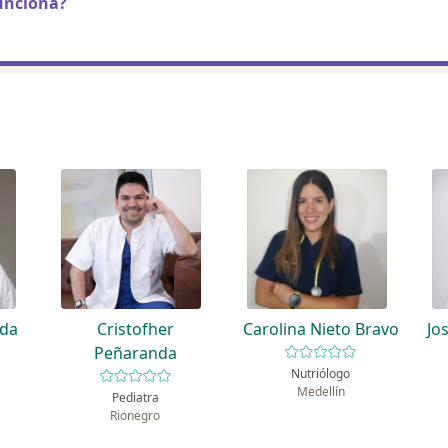
unciona?
ada
Cristofher
Carolina Nieto Bravo
Jo
Peñaranda
Nutriólogo
Medellín
Pediatra
Rionegro