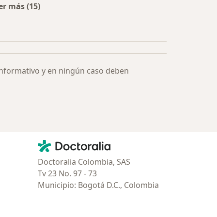
er más (15)
Más en esta categoría: Especialistas más solicitados
informativo y en ningún caso deben
Contacto
Doctoralia - Página de inicio
Doctoralia Colombia, SAS
Tv 23 No. 97 - 73
Municipio: Bogotá D.C., Colombia