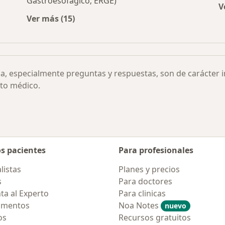
Gastroesofágico; ERGE)
V
Ver más (15)
Más en esta categoría: Otras enfermedades
ia, especialmente preguntas y respuestas, son de carácter 
to médico.
os pacientes
Para profesionales
listas
Planes y precios
s
Para doctores
ta al Experto
Para clinicas
amentos
Noa Notes
nuevo
os
Recursos gratuitos