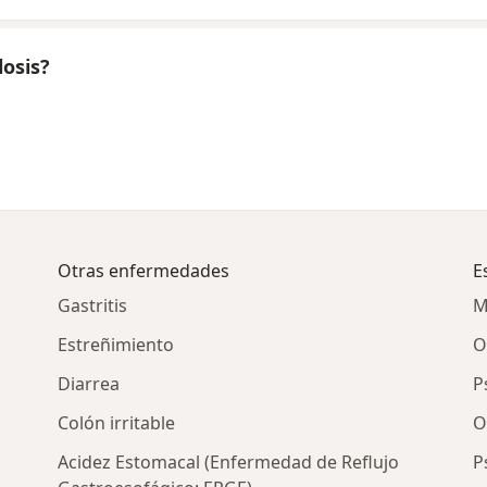
osis?
Otras enfermedades
E
Gastritis
M
Estreñimiento
O
Diarrea
P
Colón irritable
O
Acidez Estomacal (Enfermedad de Reflujo
P