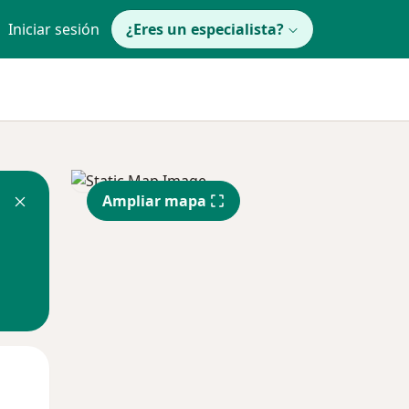
Iniciar sesión
¿Eres un especialista?
Ampliar mapa
Mar
Mié
Jue
11 Ago
12 Ago
13 Ago