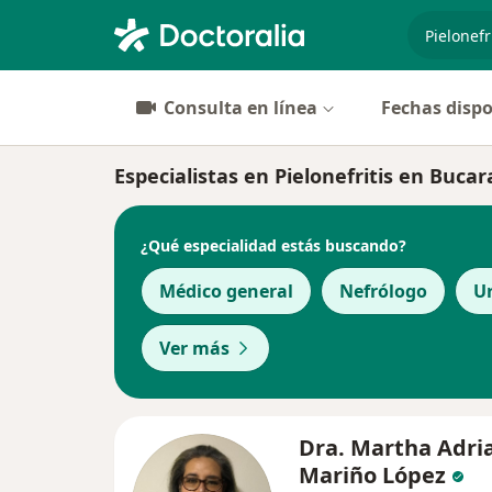
especiali
Consulta en línea
Fechas dispo
Especialistas en Pielonefritis en Buc
¿Qué especialidad estás buscando?
Médico general
Nefrólogo
U
Ver más
Dra. Martha Adri
Mariño López