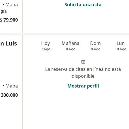
•
Mapa
Solicita una cita
ogía
$ 79.900
n Luis
Hoy
Mañana
Dom
Lun
7 Ago
8 Ago
9 Ago
10 Ago
La reserva de citas en línea no está
disponible
•
Mapa
Mostrar perfil
 300.000