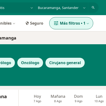
dad, enfermedad o nombre
p. ej. Bogotá
nibles
Seguro
Más filtros
•
1
aramanga
rólogo
Oncólogo
Cirujano general
ana
Hoy
Mañana
Dom
Lun
7 Ago
8 Ago
9 Ago
10 Ago