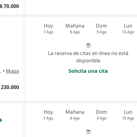
$ 70.000
Hoy
Mañana
Dom
Lun
7 Ago
8 Ago
9 Ago
10 Ago
La reserva de citas en línea no está
disponible
io 708 , Floridablanca
•
Mapa
Solicita una cita
 230.000
Hoy
Mañana
Dom
Lun
7 Ago
8 Ago
9 Ago
10 Ago