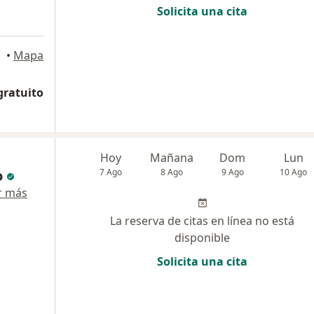
Solicita una cita
a
•
Mapa
gratuito
Hoy
Mañana
Dom
Lun
o
7 Ago
8 Ago
9 Ago
10 Ago
r más
La reserva de citas en línea no está
disponible
Solicita una cita