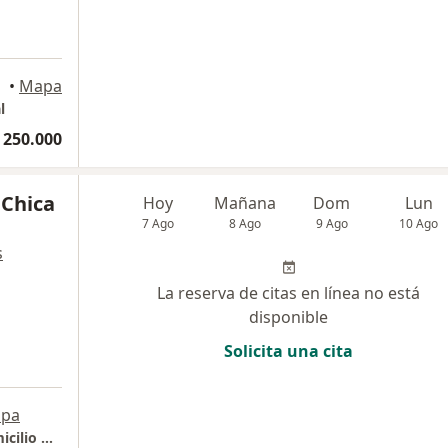
•
Mapa
l
 250.000
 Chica
Hoy
Mañana
Dom
Lun
7 Ago
8 Ago
9 Ago
10 Ago
s
La reserva de citas en línea no está
disponible
Solicita una cita
pa
Consulta privada de medicina general a domicilio Dr. Marco Aurelio Chica Mora