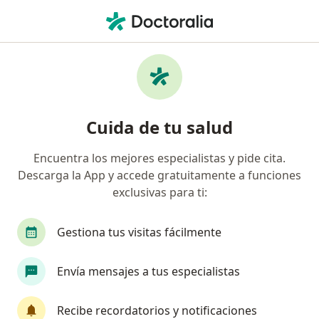
Men
¿Qué estás buscando?
Página De Inicio
Enfermedades
Tendinitis De Miembros Inferiores Y Superiores
Tendinitis de miembros
Cuida de tu salud
inferiores y superiores -
Encuentra los mejores especialistas y pide cita.
Información, expertos y
Descarga la App y accede gratuitamente a funciones
preguntas frecuentes
exclusivas para ti:
Gestiona tus visitas fácilmente
Envía mensajes a tus especialistas
Información
Recibe recordatorios y notificaciones