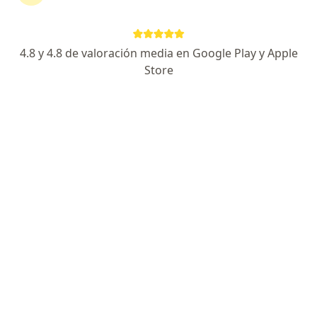
No descuides tu salud
Escoge la consulta en línea para empezar o
4.8 y 4.8 de valoración media en Google Play y Apple
continuar tu tratamiento sin salir de casa. Si lo
Store
necesitas, también puedes reservar una cita
presencial.
Mostrar especialistas
¿Cómo funciona?
Expertos en tendinitis de miembros
inferiores y superiores
Paola Andrea Valencia Arbelaez