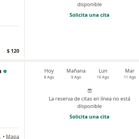
disponible
Solicita una cita
$ 120
a
Hoy
Mañana
Lun
Mar
8 Ago
9 Ago
10 Ago
11 Ago
La reserva de citas en línea no está
disponible
Solicita una cita
3, Barranquilla
•
Mapa