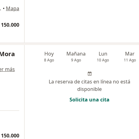
no, Barranquilla
•
Mapa
 150.000
 Mora
Hoy
Mañana
Lun
Mar
8 Ago
9 Ago
10 Ago
11 Ago
er más
La reserva de citas en línea no está
disponible
Solicita una cita
a
 150.000