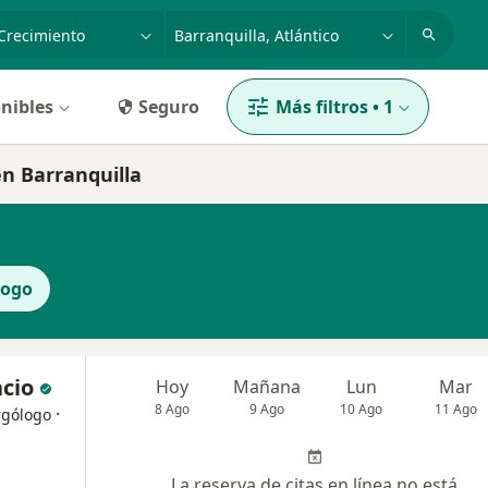
dad, enfermedad o nombre
p. ej. Bogotá
nibles
Seguro
Más filtros
•
1
en Barranquilla
ogo
acio
Hoy
Mañana
Lun
Mar
8 Ago
9 Ago
10 Ago
11 Ago
·
rgólogo
La reserva de citas en línea no está