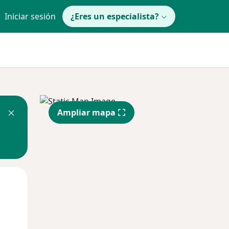
Iniciar sesión
¿Eres un especialista?
Ampliar mapa
Mié
Jue
Vie
12 Ago
13 Ago
14 Ago