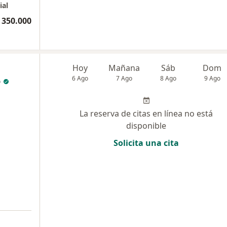
ial
 350.000
Hoy
Mañana
Sáb
Dom
o
6 Ago
7 Ago
8 Ago
9 Ago
La reserva de citas en línea no está
disponible
Solicita una cita
a