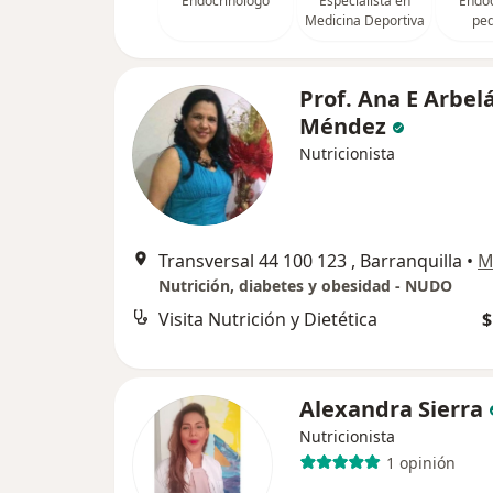
Endocrinólogo
Especialista en
Endoc
Medicina Deportiva
ped
Prof. Ana E Arbel
Méndez
Nutricionista
Transversal 44 100 123 , Barranquilla
•
M
Nutrición, diabetes y obesidad - NUDO
Visita Nutrición y Dietética
$
Alexandra Sierra
Nutricionista
1 opinión