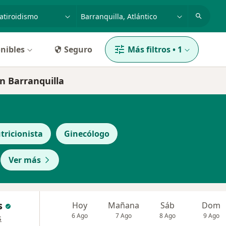
dad, enfermedad o nombre
p. ej. Bogotá
nibles
Seguro
Más filtros
•
1
en Barranquilla
tricionista
Ginecólogo
Ver más
s
Hoy
Mañana
Sáb
Dom
6 Ago
7 Ago
8 Ago
9 Ago
s