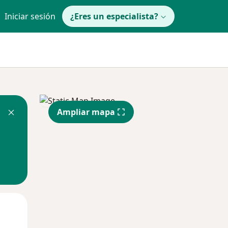
Iniciar sesión
¿Eres un especialista?
Ampliar mapa
Lun
Mar
Mié
10 Ago
11 Ago
12 Ago