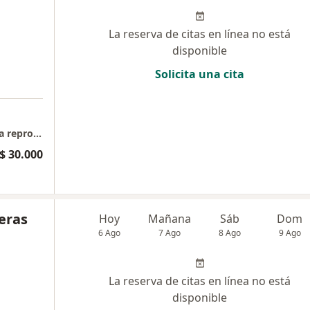
La reserva de citas en línea no está
disponible
Solicita una cita
Medicina general, Control prenatal, Medicina reproductiva
$ 30.000
eras
Hoy
Mañana
Sáb
Dom
6 Ago
7 Ago
8 Ago
9 Ago
La reserva de citas en línea no está
disponible