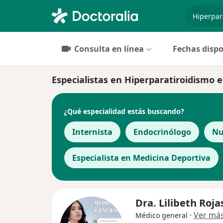
especiali
Consulta en línea
Fechas dispo
Especialistas en Hiperparatiroidismo 
¿Qué especialidad estás buscando?
Internista
Endocrinólogo
Nu
Especialista en Medicina Deportiva
Dra. Lilibeth Roja
·
Ver má
Médico general