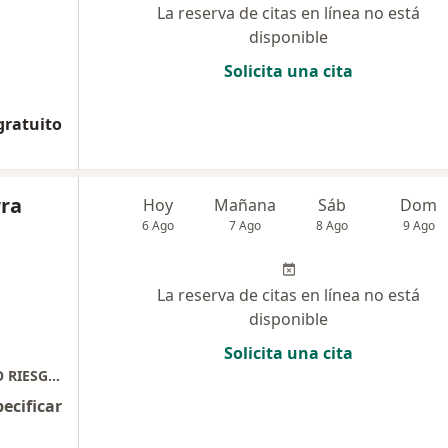
La reserva de citas en línea no está
disponible
Solicita una cita
gratuito
rra
Hoy
Mañana
Sáb
Dom
6 Ago
7 Ago
8 Ago
9 Ago
La reserva de citas en línea no está
disponible
Solicita una cita
MEDICINA INTERNA , DIABETOLOGÍA Y ALTO RIESGO CARDIO RENO METABÓLICO
pecificar