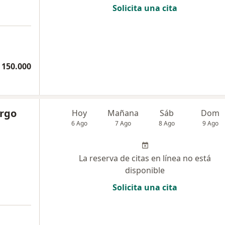
Solicita una cita
a
 150.000
rgo
Hoy
Mañana
Sáb
Dom
6 Ago
7 Ago
8 Ago
9 Ago
La reserva de citas en línea no está
disponible
Solicita una cita