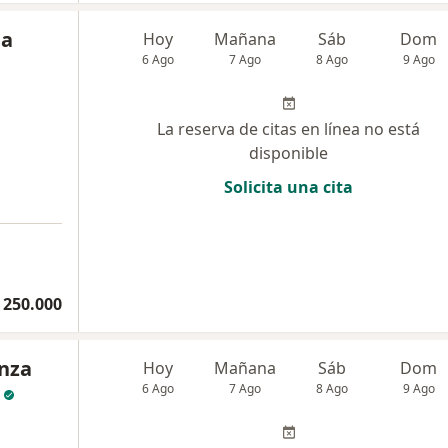
da
Hoy
Mañana
Sáb
Dom
6 Ago
7 Ago
8 Ago
9 Ago
La reserva de citas en línea no está
disponible
Solicita una cita
 250.000
anza
Hoy
Mañana
Sáb
Dom
6 Ago
7 Ago
8 Ago
9 Ago