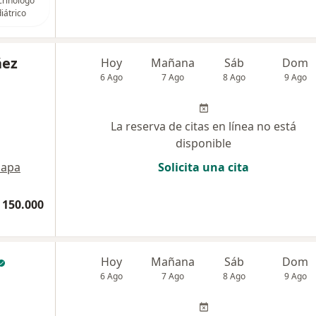
rinólogo
iátrico
áez
Hoy
Mañana
Sáb
Dom
6 Ago
7 Ago
8 Ago
9 Ago
La reserva de citas en línea no está
disponible
apa
Solicita una cita
 150.000
Hoy
Mañana
Sáb
Dom
6 Ago
7 Ago
8 Ago
9 Ago