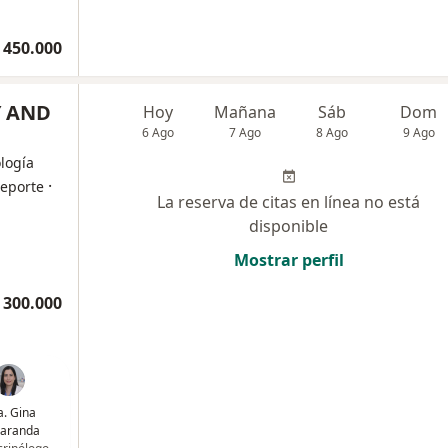
 450.000
 AND
Hoy
Mañana
Sáb
Dom
6 Ago
7 Ago
8 Ago
9 Ago
logía
·
deporte
La reserva de citas en línea no está
disponible
Mostrar perfil
 300.000
a. Gina
aranda