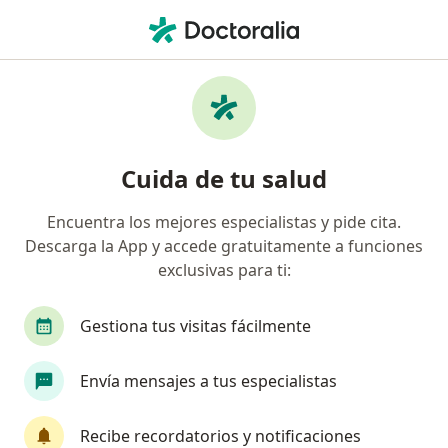
Men
Hipercolesterolemia Colesterol Alto • Barranquilla, Atlántico
Filtros
• 1
Seguro
Mapa
Especialistas en Hipercolesterolemia
Cuida de tu salud
(colesterol alto) en Barranquilla
Encuentra los mejores especialistas y pide cita.
Descarga la App y accede gratuitamente a funciones
¿Qué especialidad estás buscando?
exclusivas para ti:
Nutricionista
Endocrinólogo
Especialista
Gestiona tus visitas fácilmente
Envía mensajes a tus especialistas
Recibe recordatorios y notificaciones