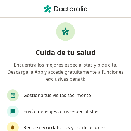
Men
Hipotiroidismo • Barranquilla, Atlántico
Filtros
• 1
Seguro
Mapa
Especialistas en Hipotiroidismo en
Cuida de tu salud
Barranquilla
Encuentra los mejores especialistas y pide cita.
Descarga la App y accede gratuitamente a funciones
¿Qué especialidad estás buscando?
exclusivas para ti:
Internista
Endocrinólogo pediátrico
Endo
Gestiona tus visitas fácilmente
Envía mensajes a tus especialistas
Recibe recordatorios y notificaciones