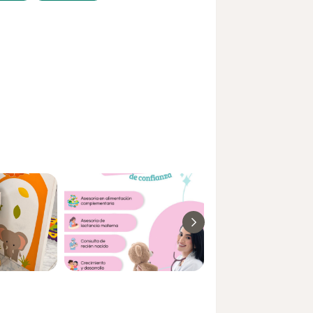
1y_sr_more_diseases