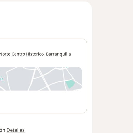
Norte Centro Historico
,
Barranquilla
ar
 abre en una nueva pestaña
ión
Detalles