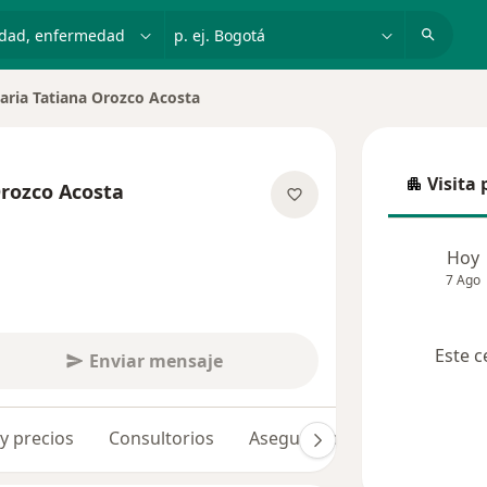
dad, enfermedad o nombre
p. ej. Bogotá
aria Tatiana Orozco Acosta
r de ciudad
Visita 
Orozco Acosta
Visita p
las especializaciones
Hoy
7 Ago
Este c
Enviar mensaje
 y precios
Consultorios
Aseguradoras
Opiniones 