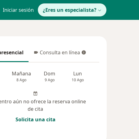
Iniciar sesión
¿Eres un especialista?
presencial
Consulta en línea
resencial
Consulta en línea
Mañana
Dom
Lun
Mar
Mié
8 Ago
9 Ago
10 Ago
11 Ago
12 Ag
entro aún no ofrece la reserva online
de cita
Solicita una cita
(21)
Dudas solucionadas (7)