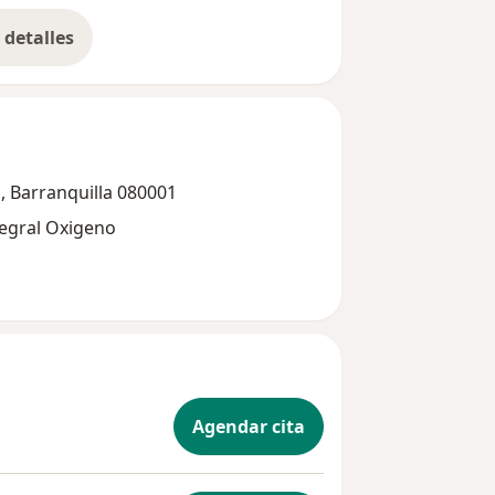
detalles
bre la experiencia
, Barranquilla 080001
tegral Oxigeno
Agendar cita