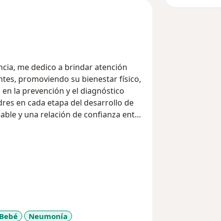
ncia, me dedico a brindar atención
ntes, promoviendo su bienestar físico,
 en la prevención y el diagnóstico
dres en cada etapa del desarrollo de
able y una relación de confianza entre
sión y compromiso para garantizar que
, adaptándose a las necesidades
 Bebé
Neumonía