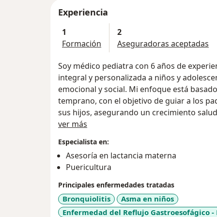
Experiencia
1
2
Formación
Aseguradoras aceptadas
Soy médico pediatra con 6 años de experie
integral y personalizada a niños y adolesce
emocional y social. Mi enfoque está basado
temprano, con el objetivo de guiar a los pa
sus hijos, asegurando un crecimiento salud
Acerca de mí
médico, paciente y familia. Trabajo con pa
ver más
cada niño reciba la mejor atención posible
Especialista en:
individuales de cada familia.
Asesoría en lactancia materna
Puericultura
Principales enfermedades tratadas
Bronquiolitis
Asma en niños
Enfermedad del Reflujo Gastroesofágico -