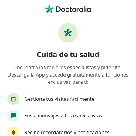
Men
Falta De Sentido De Vida • Guatapé, Antioquia
Filtros
• 1
Mapa
Especialistas en Falta de sentido de vida en
Cuida de tu salud
Guatapé
Encuentra los mejores especialistas y pide cita.
Descarga la App y accede gratuitamente a funciones
¿Qué especialidad estás buscando?
exclusivas para ti:
Psicólogo
Gestiona tus visitas fácilmente
Envía mensajes a tus especialistas
Recibe recordatorios y notificaciones