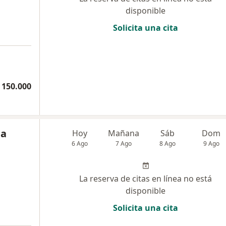
disponible
Solicita una cita
 150.000
da
Hoy
Mañana
Sáb
Dom
6 Ago
7 Ago
8 Ago
9 Ago
La reserva de citas en línea no está
disponible
Solicita una cita