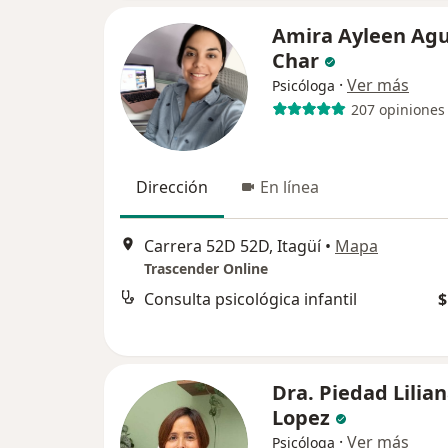
Amira Ayleen Agu
Char
·
Ver más
Psicóloga
207 opiniones
Dirección
En línea
Carrera 52D 52D, Itagüí
•
Mapa
Trascender Online
Consulta psicológica infantil
$
Dra. Piedad Lilia
Lopez
·
Ver más
Psicóloga