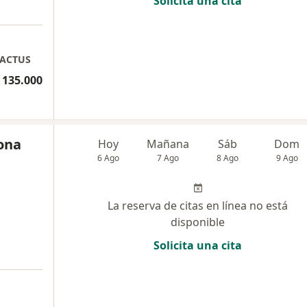
Solicita una cita
KACTUS
 135.000
ona
Hoy
Mañana
Sáb
Dom
6 Ago
7 Ago
8 Ago
9 Ago
La reserva de citas en línea no está
disponible
Solicita una cita