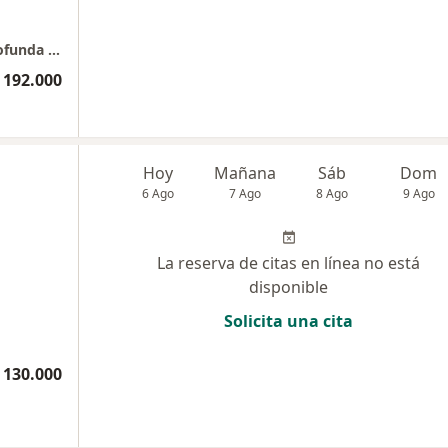
Esencia Cuántica: Espacio terapéutico de profunda transformación
 192.000
Hoy
Mañana
Sáb
Dom
6 Ago
7 Ago
8 Ago
9 Ago
La reserva de citas en línea no está
disponible
Solicita una cita
 130.000