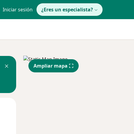
Iniciar sesión
¿Eres un especialista?
Ampliar mapa
Lun
Mar
Mié
10 Ago
11 Ago
12 Ago