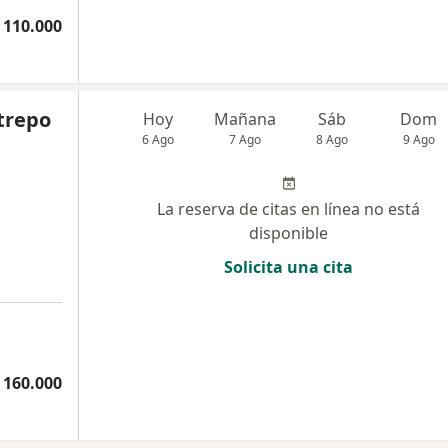
 110.000
trepo
Hoy
Mañana
Sáb
Dom
6 Ago
7 Ago
8 Ago
9 Ago
La reserva de citas en línea no está
disponible
Solicita una cita
 160.000