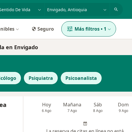
dad, enfermedad o nombre
p. ej. Bogotá
nibles
Seguro
Más filtros
•
1
ida en Envigado
icólogo
Psiquiatra
Psicoanalista
rea
Hoy
Mañana
Sáb
Dom
6 Ago
7 Ago
8 Ago
9 Ago
La reserva de citas en línea no está