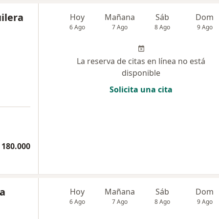
ilera
Hoy
Mañana
Sáb
Dom
6 Ago
7 Ago
8 Ago
9 Ago
La reserva de citas en línea no está
disponible
Solicita una cita
 180.000
na
Hoy
Mañana
Sáb
Dom
6 Ago
7 Ago
8 Ago
9 Ago