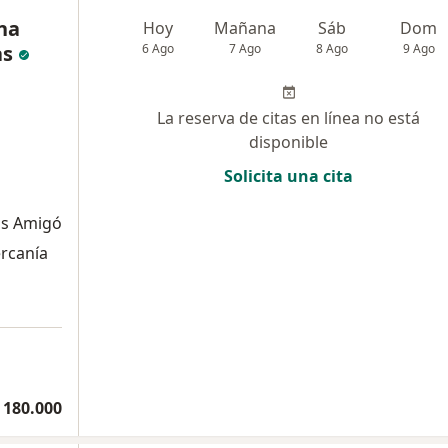
na
Hoy
Mañana
Sáb
Dom
as
6 Ago
7 Ago
8 Ago
9 Ago
La reserva de citas en línea no está
disponible
Solicita una cita
is Amigó
ercanía
 180.000