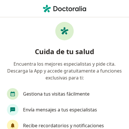
Men
¿Qué estás buscando?
Página De Inicio
Enfermedades
Falta De Sentido De Vida
Falta de sentido de vida -
Cuida de tu salud
Información, expertos y
Encuentra los mejores especialistas y pide cita.
preguntas frecuentes
Descarga la App y accede gratuitamente a funciones
exclusivas para ti:
Gestiona tus visitas fácilmente
Información
Envía mensajes a tus especialistas
Recibe recordatorios y notificaciones