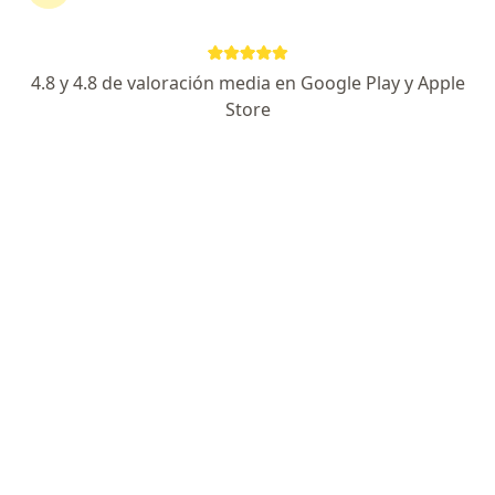
continuar tu tratamiento sin salir de casa. Si lo
necesitas, también puedes reservar una cita
presencial.
4.8 y 4.8 de valoración media en Google Play y Apple
Store
Mostrar especialistas
¿Cómo funciona?
Expertos en baja autoestima
Andrea Niño Rojas
Psicólogo
San Gil