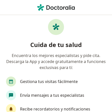
Men
¿Qué estás buscando?
Página De Inicio
Enfermedades
Baja Autoestima
Baja autoestima - Información,
Cuida de tu salud
expertos y preguntas frecuentes
Encuentra los mejores especialistas y pide cita.
Descarga la App y accede gratuitamente a funciones
exclusivas para ti:
Información
Gestiona tus visitas fácilmente
Envía mensajes a tus especialistas
No descuides tu salud
Escoge la consulta en línea para empezar o
Recibe recordatorios y notificaciones