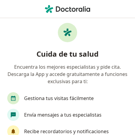
Men
Fiebre De Origen Desconocido • Rionegro, Antioquia
Filtros
• 1
Seguro
Mapa
Especialistas en Fiebre de Origen
Cuida de tu salud
Desconocido en Rionegro
Encuentra los mejores especialistas y pide cita.
Descarga la App y accede gratuitamente a funciones
¿Qué especialidad estás buscando?
exclusivas para ti:
Internista
Infectólogo
Cirujano general
Gestiona tus visitas fácilmente
Envía mensajes a tus especialistas
Recibe recordatorios y notificaciones