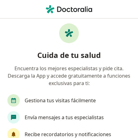
Men
¿Qué estás buscando?
Página De Inicio
Enfermedades
Tuberculosis
Tuberculosis - Información,
Cuida de tu salud
expertos y preguntas frecuentes
Encuentra los mejores especialistas y pide cita.
Descarga la App y accede gratuitamente a funciones
exclusivas para ti:
Información
Gestiona tus visitas fácilmente
Envía mensajes a tus especialistas
No descuides tu salud
Escoge la consulta en línea para empezar o
Recibe recordatorios y notificaciones