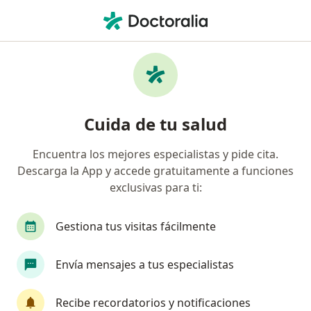
Men
Fractura De Cadera • Florencia, Caquetá
Filtros
• 1
Mapa
Especialistas en Fractura de cadera en
Cuida de tu salud
Florencia
Encuentra los mejores especialistas y pide cita.
Descarga la App y accede gratuitamente a funciones
¿Qué especialidad estás buscando?
exclusivas para ti:
Ortopedista y Traumatólogo
Gestiona tus visitas fácilmente
Envía mensajes a tus especialistas
Recibe recordatorios y notificaciones