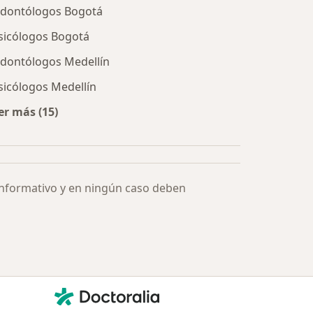
dontólogos Bogotá
sicólogos Bogotá
dontólogos Medellín
sicólogos Medellín
er más (15)
Más en esta categoría: Especialistas más solicitados
informativo y en ningún caso deben
Contacto
Doctoralia - Página de inicio