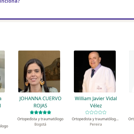
unciona?
a
JOHANNA CUERVO
William Javier Vidal
l
ROJAS
Vélez
Ortopedista y traumatólogo
Ortopedista y traumatólogo, Podólogo
Ort
Bogotá
Pereira
ólogo