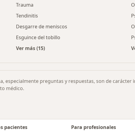
Trauma
O
Tendinitis
P
Desgarre de meniscos
O
Esguince del tobillo
P
Ver más (15)
V
scular por ciudad
Más en esta categoría: Otras enfermedades
ia, especialmente preguntas y respuestas, son de carácter 
to médico.
os pacientes
Para profesionales