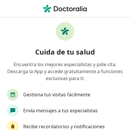
Men
¿Qué estás buscando?
Página De Inicio
Enfermedades
Avulsión De Isquiotibiales
Avulsión de isquiotibiales -
Cuida de tu salud
Información, expertos y
Encuentra los mejores especialistas y pide cita.
preguntas frecuentes
Descarga la App y accede gratuitamente a funciones
exclusivas para ti:
Gestiona tus visitas fácilmente
Información
Envía mensajes a tus especialistas
Recibe recordatorios y notificaciones