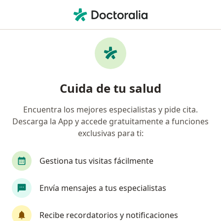
Men
¿Qué estás buscando?
Página De Inicio
Enfermedades
Pie Equino Varo
Pie equino varo - Información,
Cuida de tu salud
expertos y preguntas frecuentes
Encuentra los mejores especialistas y pide cita.
Descarga la App y accede gratuitamente a funciones
exclusivas para ti:
Información
Pregunta al Experto
Gestiona tus visitas fácilmente
Envía mensajes a tus especialistas
No descuides tu salud
Escoge la consulta en línea para empezar o
Recibe recordatorios y notificaciones