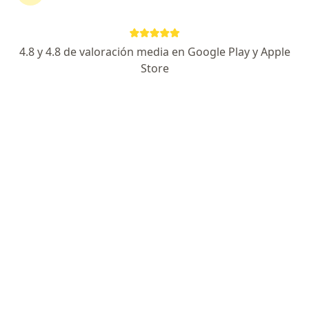
continuar tu tratamiento sin salir de casa. Si lo
necesitas, también puedes reservar una cita
presencial.
4.8 y 4.8 de valoración media en Google Play y Apple
Store
Mostrar especialistas
¿Cómo funciona?
Expertos en pie equino varo
Martha Patricia Valencia
Chamorro
Ortopedista y traumatólogo
Bogotá