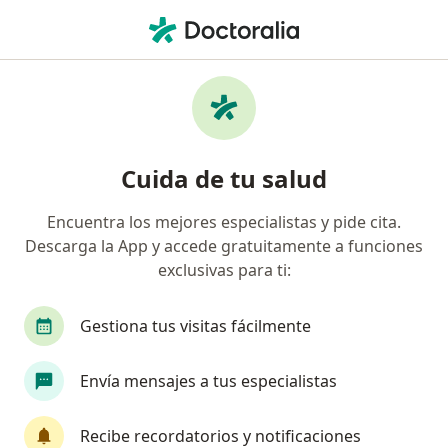
Men
¿Qué estás buscando?
Página De Inicio
Enfermedades
Tendinitis Calcificada Del Hombro
Tendinitis calcificada del hombro
Cuida de tu salud
- Información, expertos y
Encuentra los mejores especialistas y pide cita.
preguntas frecuentes
Descarga la App y accede gratuitamente a funciones
exclusivas para ti:
Gestiona tus visitas fácilmente
Información
Pregunta al Experto
Envía mensajes a tus especialistas
Recibe recordatorios y notificaciones