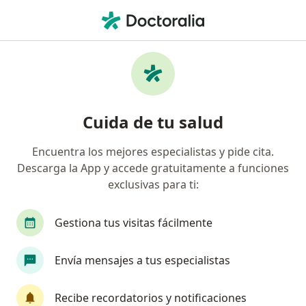
Men
Fractura De Fémur • Manizales, Caldas
Filtros
• 1
Seguro
Mapa
Especialistas en Fractura de fémur en
Cuida de tu salud
Manizales
Encuentra los mejores especialistas y pide cita.
Descarga la App y accede gratuitamente a funciones
¿Qué especialidad estás buscando?
exclusivas para ti:
Ortopedista y Traumatólogo
Gestiona tus visitas fácilmente
Envía mensajes a tus especialistas
Recibe recordatorios y notificaciones