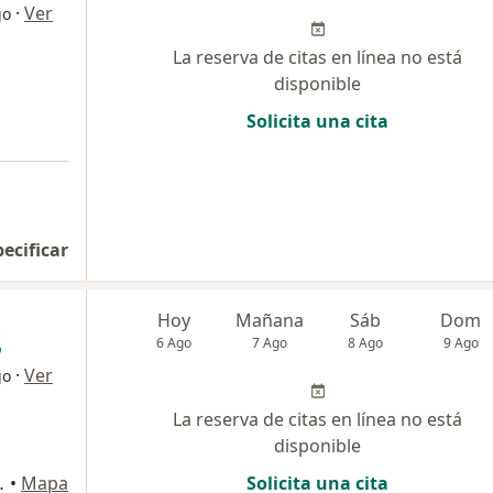
·
Ver
go
La reserva de citas en línea no está
disponible
Solicita una cita
pecificar
Hoy
Mañana
Sáb
Dom
6 Ago
7 Ago
8 Ago
9 Ago
·
Ver
go
La reserva de citas en línea no está
disponible
io 1009, Pereira
•
Mapa
Solicita una cita