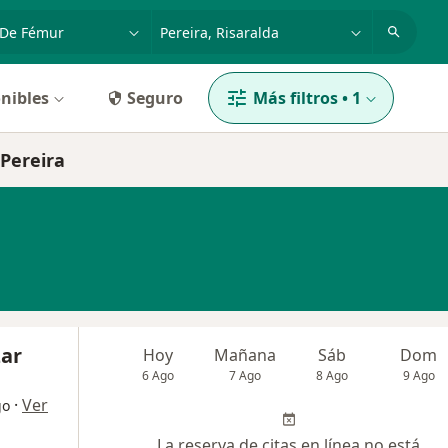
dad, enfermedad o nombre
p. ej. Bogotá
nibles
Seguro
Más filtros
•
1
 Pereira
zar
Hoy
Mañana
Sáb
Dom
6 Ago
7 Ago
8 Ago
9 Ago
·
Ver
go
La reserva de citas en línea no está