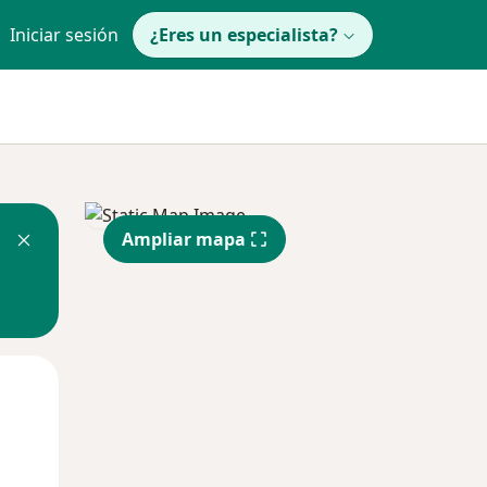
Iniciar sesión
¿Eres un especialista?
Ampliar mapa
Lun
Mar
Mié
10 Ago
11 Ago
12 Ago