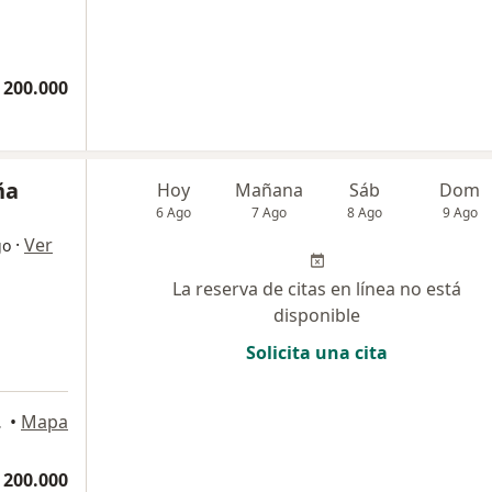
 200.000
ña
Hoy
Mañana
Sáb
Dom
6 Ago
7 Ago
8 Ago
9 Ago
·
Ver
go
La reserva de citas en línea no está
disponible
Solicita una cita
Pereira
•
Mapa
 200.000