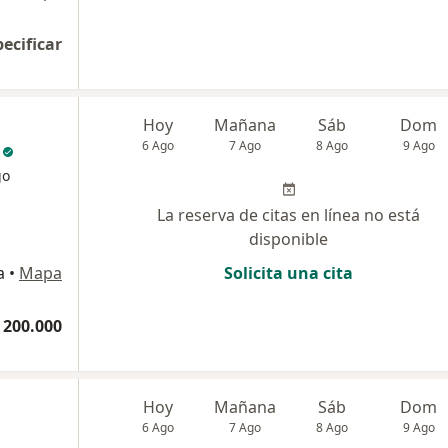
pecificar
Hoy
Mañana
Sáb
Dom
6 Ago
7 Ago
8 Ago
9 Ago
go
La reserva de citas en línea no está
disponible
a
•
Mapa
Solicita una cita
 200.000
Hoy
Mañana
Sáb
Dom
6 Ago
7 Ago
8 Ago
9 Ago