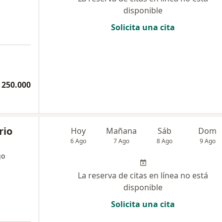
disponible
Solicita una cita
 250.000
rio
Hoy
Mañana
Sáb
Dom
6 Ago
7 Ago
8 Ago
9 Ago
go
La reserva de citas en línea no está
disponible
Solicita una cita