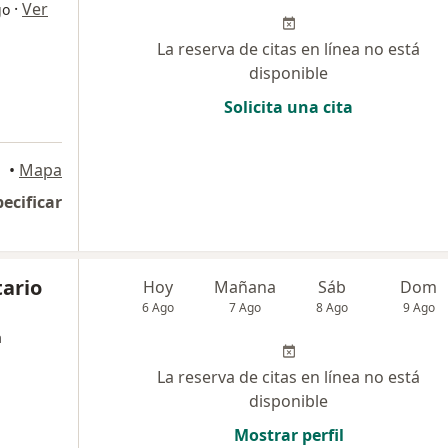
·
Ver
go
La reserva de citas en línea no está
disponible
Solicita una cita
•
Mapa
pecificar
tario
Hoy
Mañana
Sáb
Dom
6 Ago
7 Ago
8 Ago
9 Ago
a
La reserva de citas en línea no está
disponible
Mostrar perfil