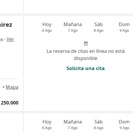
irez
Hoy
Mañana
Sáb
Dom
6 Ago
7 Ago
8 Ago
9 Ago
·
Ver
go
La reserva de citas en línea no está
disponible
Solicita una cita
•
Mapa
 250.000
Hoy
Mañana
Sáb
Dom
6 Ago
7 Ago
8 Ago
9 Ago