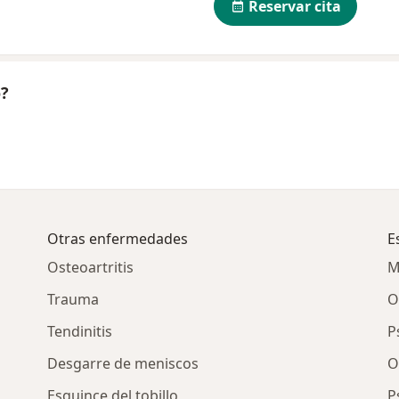
Reservar cita
o?
Otras enfermedades
E
Osteoartritis
M
Trauma
O
Tendinitis
P
Desgarre de meniscos
O
Esguince del tobillo
P