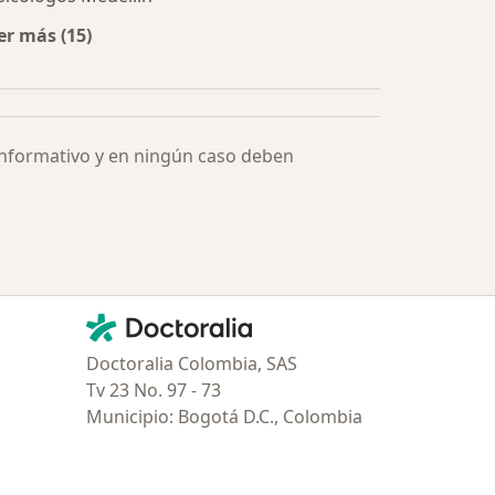
er más (15)
Más en esta categoría: Especialistas más solicitados
informativo y en ningún caso deben
Contacto
Doctoralia - Página de inicio
Doctoralia Colombia, SAS
Tv 23 No. 97 - 73
Municipio: Bogotá D.C., Colombia