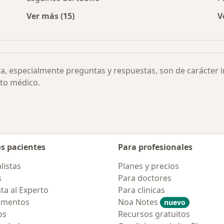
Ver más (15)
V
Más en esta categoría: Otras enfermedades
ia, especialmente preguntas y respuestas, son de carácter 
to médico.
os pacientes
Para profesionales
listas
Planes y precios
s
Para doctores
ta al Experto
Para clinicas
amentos
Noa Notes
nuevo
os
Recursos gratuitos