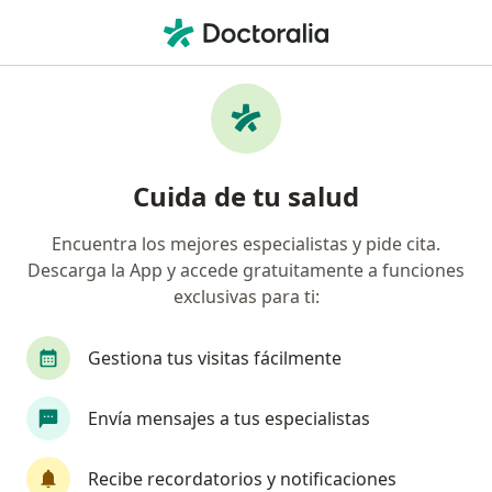
Men
¿Qué estás buscando?
Página De Inicio
Enfermedades
Miopatías Inflamatorias
Miopatías inflamatorias -
Cuida de tu salud
Información, expertos y
Encuentra los mejores especialistas y pide cita.
preguntas frecuentes
Descarga la App y accede gratuitamente a funciones
exclusivas para ti:
Nombres alternativos:
Miopatías inflamatorias
idiopáticas adquiridas del músculo esquelético.
Gestiona tus visitas fácilmente
Síntomas:
debilidad muscular e inflamación.
Envía mensajes a tus especialistas
Tipos:
La polimiositis (PM), la dermatomiositis (DM)
y la miositis por cuerpos de inclusión (MCI).
Recibe recordatorios y notificaciones