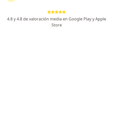
4.8 y 4.8 de valoración media en Google Play y Apple
Información
Pregunta al Experto
Store
No descuides tu salud
Escoge la consulta en línea para empezar o
continuar tu tratamiento sin salir de casa. Si lo
necesitas, también puedes reservar una cita
presencial.
Mostrar especialistas
¿Cómo funciona?