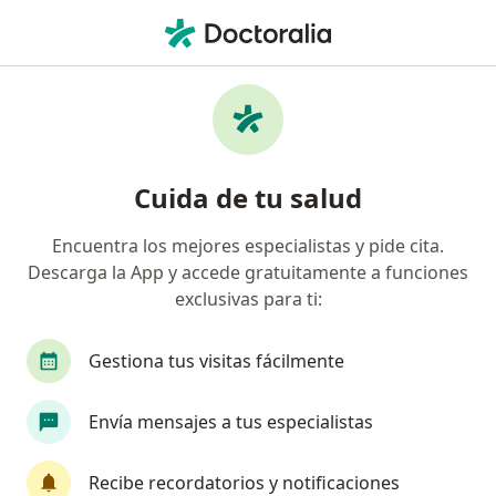
Men
Gastroenteritis Viral • Bucaramanga, Santander
Filtros
• 1
Seguro
Mapa
Especialistas en Gastroenteritis Viral en
Cuida de tu salud
Bucaramanga
Encuentra los mejores especialistas y pide cita.
Descarga la App y accede gratuitamente a funciones
¿Qué especialidad estás buscando?
exclusivas para ti:
Médico general
Médico laboral
Epidemiól
Gestiona tus visitas fácilmente
Envía mensajes a tus especialistas
Recibe recordatorios y notificaciones