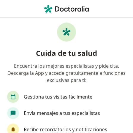
Men
Gastroenteritis Viral • Tunja, Boyacá
Filtros
• 1
Mapa
Especialistas en Gastroenteritis Viral en
Cuida de tu salud
Tunja
Encuentra los mejores especialistas y pide cita.
Descarga la App y accede gratuitamente a funciones
¿Qué especialidad estás buscando?
exclusivas para ti:
Médico general
Gestiona tus visitas fácilmente
Envía mensajes a tus especialistas
Recibe recordatorios y notificaciones