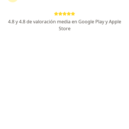
continuar tu tratamiento sin salir de casa. Si lo
necesitas, también puedes reservar una cita
presencial.
4.8 y 4.8 de valoración media en Google Play y Apple
Store
Mostrar especialistas
¿Cómo funciona?
Expertos en celulitis
Evelina Monroy
Médico estético
Bogotá