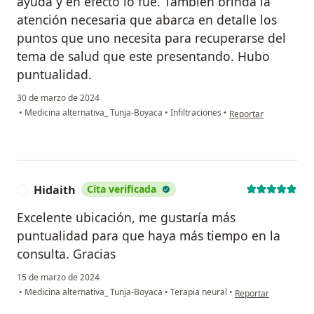
ayuda y en efecto lo fue. También brinda la
atención necesaria que abarca en detalle los
puntos que uno necesita para recuperarse del
tema de salud que este presentando. Hubo
puntualidad.
30 de marzo de 2024
en opinión del usuari
•
Medicina alternativa_ Tunja-Boyaca
•
Infiltraciones
•
Reportar
Hidaith
Cita verificada
H
Excelente ubicación, me gustaría más
puntualidad para que haya más tiempo en la
consulta. Gracias
15 de marzo de 2024
en opinión del usuar
•
Medicina alternativa_ Tunja-Boyaca
•
Terapia neural
•
Reportar