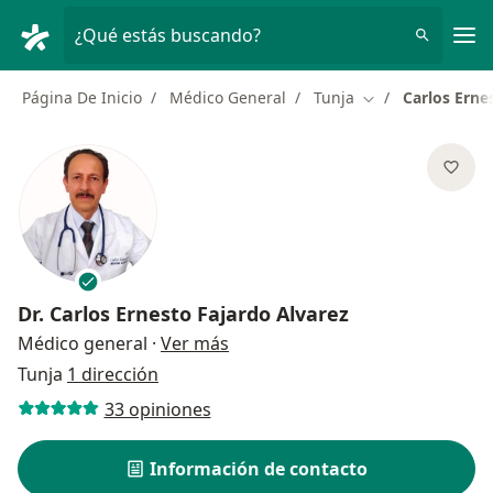
Men
¿Qué estás buscando?
Página De Inicio
Médico General
Tunja
Carlos Erne
Cambiar de ciud
Dr.
Carlos Ernesto Fajardo Alvarez
sobre las especializaciones
Médico general
·
Ver más
Tunja
1 dirección
33 opiniones
Información de contacto