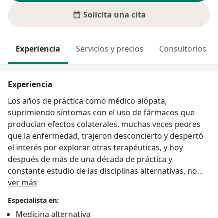
Solicita una cita
Experiencia
Servicios y precios
Consultorios
Experiencia
Los años de práctica como médico alópata,
suprimiendo síntomas con el uso de fármacos que
producían efectos colaterales, muchas veces peores
que la enfermedad, trajeron desconcierto y despertó
el interés por explorar otras terapéuticas, y hoy
después de más de una década de práctica y
constante estudio de las disciplinas alternativas, no
Acerca de mí
dejo de asombrarme por los resultados de la
ver más
homeopatía y la terapia neural, enfermedades
Especialista en:
consideradas incurables , pueden mejorarse y aun
Medicina alternativa
desaparecerlas de la vida del paciente, nunca mas he