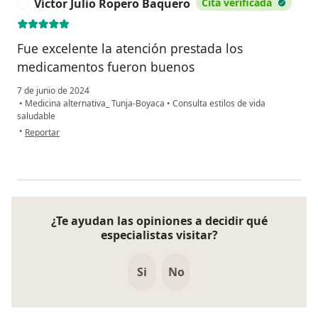
Víctor Julio Ropero Baquero
Cita verificada
V
Fue excelente la atención prestada los
medicamentos fueron buenos
7 de junio de 2024
•
Medicina alternativa_ Tunja-Boyaca
•
Consulta estilos de vida
saludable
en opinión del usuario Víctor Julio Ropero Baquero
•
Reportar
¿Te ayudan las opiniones a decidir qué
especialistas visitar?
Si
No