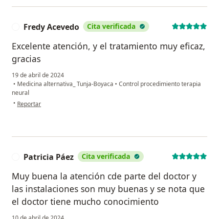
Fredy Acevedo
Cita verificada
F
Excelente atención, y el tratamiento muy eficaz,
gracias
19 de abril de 2024
•
Medicina alternativa_ Tunja-Boyaca
•
Control procedimiento terapia
neural
en opinión del usuario Fredy Acevedo
•
Reportar
Patricia Páez
Cita verificada
P
Muy buena la atención cde parte del doctor y
las instalaciones son muy buenas y se nota que
el doctor tiene mucho conocimiento
10 de abril de 2024