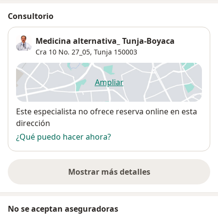
Consultorio
Medicina alternativa_ Tunja-Boyaca
Cra 10 No. 27_05,
Tunja
150003
Ampliar
se abre en una nueva pestañ
Disponibilidad
Este especialista no ofrece reserva online en esta
dirección
¿Qué puedo hacer ahora?
Mostrar más detalles
sobre la dirección
No se aceptan aseguradoras