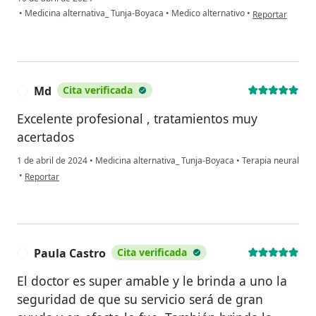
en opinión del u
•
Medicina alternativa_ Tunja-Boyaca
•
Medico alternativo
•
Reportar
Md
Cita verificada
M
Excelente profesional , tratamientos muy
acertados
1 de abril de 2024
•
Medicina alternativa_ Tunja-Boyaca
•
Terapia neural
en opinión del usuario Md
•
Reportar
Paula Castro
Cita verificada
P
El doctor es super amable y le brinda a uno la
seguridad de que su servicio será de gran