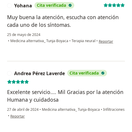
Yohana
Cita verificada
Y
Muy buena la atención, escucha con atención
cada uno de los síntomas.
25 de mayo de 2024
en opinión del usua
•
Medicina alternativa_ Tunja-Boyaca
•
Terapia neural
•
Reportar
Andrea Pérez Laverde
Cita verificada
A
Excelente servicio.... Mil Gracias por la atención
Humana y cuidadosa
27 de abril de 2024
•
Medicina alternativa_ Tunja-Boyaca
•
Infiltraciones
en opinión del usuario Andrea Pérez Laverde
•
Reportar