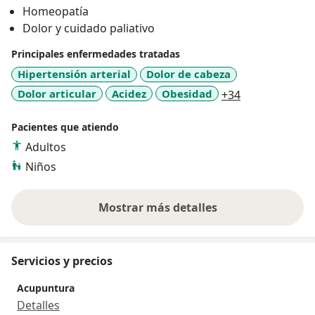
Homeopatía
vuelto a decir : tiene que aprender a convivir con la
Dolor y cuidado paliativo
enfermedad", paulatinamente se va restableciendo la
salud del paciente, se v.n disminuyendo los fármacos y
Principales enfermedades tratadas
finalmente se suprimen.
Hipertensión arterial
Dolor de cabeza
a11y_sr_more
Dolor articular
Acidez
Obesidad
+34
Pacientes que atiendo
Adultos
Niños
Mostrar más detalles
sobre la experiencia
Servicios y precios
Acupuntura
Detalles