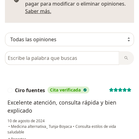
pagar para modificar o eliminar opiniones.
Más información sobre opiniones
Saber más.
Busca en opiniones
Ciro fuentes
Cita verificada
C
Excelente atención, consulta rápida y bien
explicado
10 de agosto de 2024
•
Medicina alternativa_ Tunja-Boyaca
•
Consulta estilos de vida
saludable
en opinión del usuario Ciro fuentes
•