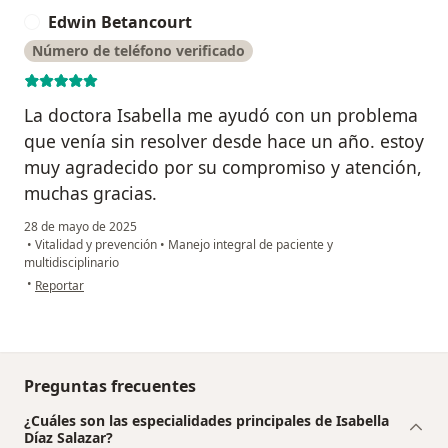
Edwin Betancourt
E
Número de teléfono verificado
La doctora Isabella me ayudó con un problema
que venía sin resolver desde hace un año. estoy
muy agradecido por su compromiso y atención,
muchas gracias.
28 de mayo de 2025
•
Vitalidad y prevención
•
Manejo integral de paciente y
multidisciplinario
en opinión del usuario Edwin Betancourt
•
Reportar
Preguntas frecuentes
¿Cuáles son las especialidades principales de Isabella
Díaz Salazar?