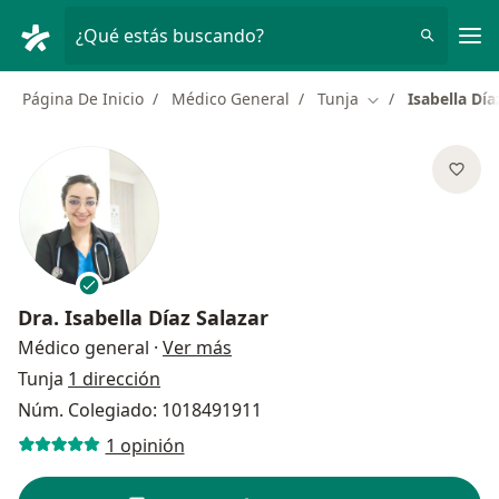
Men
¿Qué estás buscando?
Página De Inicio
Médico General
Tunja
Isabella Día
Cambiar de ciud
Dra.
Isabella Díaz Salazar
sobre las especializaciones
Médico general
·
Ver más
Tunja
1 dirección
Núm. Colegiado: 1018491911
1 opinión