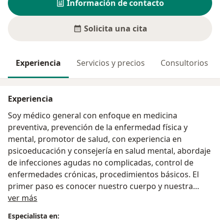
Información de contacto
Solicita una cita
Experiencia
Servicios y precios
Consultorios
Experiencia
Soy médico general con enfoque en medicina
preventiva, prevención de la enfermedad física y
mental, promotor de salud, con experiencia en
psicoeducación y consejería en salud mental, abordaje
de infecciones agudas no complicadas, control de
enfermedades crónicas, procedimientos básicos. El
primer paso es conocer nuestro cuerpo y nuestra
Acerca de mí
mente para sanar y prevenir cualquier enfermedad.
ver más
Especialista en: