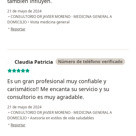
también influyen.
21 de mayo de 2024
•
CONSULTORIO DR JAVIER MORENO - MEDICINA GENERAL A
DOMICILIO
•
Visita medicina general
en opinión del usuario Fredy
•
Reportar
Claudia Patricia
Número de teléfono verificado
C
Es un gran profesional muy confiable y
carismático!! Me encanta su servicio y su
consultorio es muy agradable.
21 de mayo de 2024
•
CONSULTORIO DR JAVIER MORENO - MEDICINA GENERAL A
DOMICILIO
•
Asesoría en estilos de vida saludables
en opinión del usuario Claudia Patricia
•
Reportar