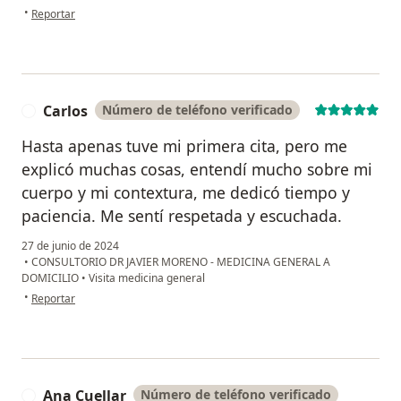
en opinión del usuario Fabián
•
Reportar
Carlos
Número de teléfono verificado
C
Hasta apenas tuve mi primera cita, pero me
explicó muchas cosas, entendí mucho sobre mi
cuerpo y mi contextura, me dedicó tiempo y
paciencia. Me sentí respetada y escuchada.
27 de junio de 2024
•
CONSULTORIO DR JAVIER MORENO - MEDICINA GENERAL A
DOMICILIO
•
Visita medicina general
en opinión del usuario Carlos
•
Reportar
Ana Cuellar
Número de teléfono verificado
A