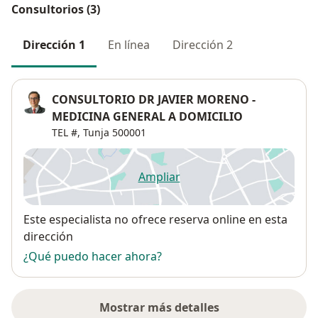
Consultorios (3)
Dirección 1
En línea
Dirección 2
CONSULTORIO DR JAVIER MORENO -
MEDICINA GENERAL A DOMICILIO
TEL #,
Tunja
500001
Ampliar
se abre en una nueva pestañ
Disponibilidad
Este especialista no ofrece reserva online en esta
dirección
¿Qué puedo hacer ahora?
Mostrar más detalles
sobre la dirección