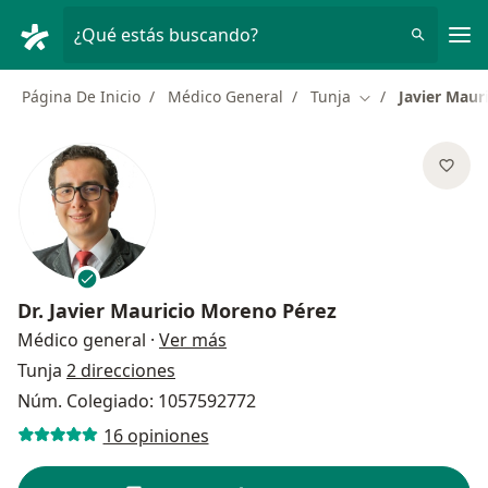
Men
¿Qué estás buscando?
Página De Inicio
Médico General
Tunja
Javier Maur
Cambiar de ciud
Dr.
Javier Mauricio Moreno Pérez
sobre las especializaciones
Médico general
·
Ver más
Tunja
2 direcciones
Núm. Colegiado: 1057592772
16 opiniones