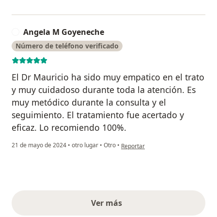
Angela M Goyeneche
A
Número de teléfono verificado
El Dr Mauricio ha sido muy empatico en el trato
y muy cuidadoso durante toda la atención. Es
muy metódico durante la consulta y el
seguimiento. El tratamiento fue acertado y
eficaz. Lo recomiendo 100%.
en opinión del usuario Angela M G
21 de mayo de 2024
•
otro lugar
•
Otro
•
Reportar
Ver más
opiniones anteriores