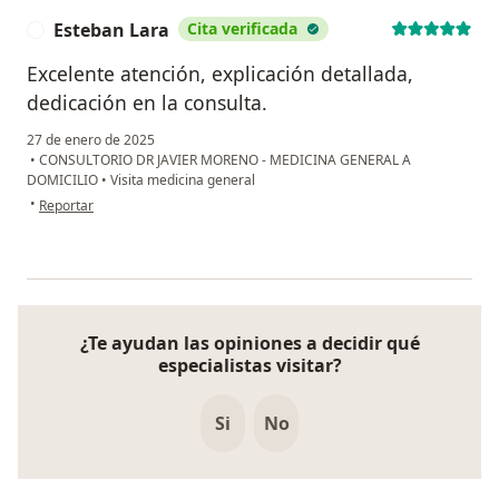
Esteban Lara
Cita verificada
E
Excelente atención, explicación detallada,
dedicación en la consulta.
27 de enero de 2025
•
CONSULTORIO DR JAVIER MORENO - MEDICINA GENERAL A
DOMICILIO
•
Visita medicina general
en opinión del usuario Esteban Lara
•
Reportar
¿Te ayudan las opiniones a decidir qué
especialistas visitar?
Si
No