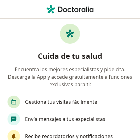
Men
Ginecomastia • Neiva, Huila
Filtros
• 1
Seguro
Mapa
Especialistas en Ginecomastia en Neiva
Cuida de tu salud
Encuentra los mejores especialistas y pide cita.
¿Qué especialidad estás buscando?
Descarga la App y accede gratuitamente a funciones
Cirujano plástico
Endocrinólogo
Internis
exclusivas para ti:
Gestiona tus visitas fácilmente
Envía mensajes a tus especialistas
Recibe recordatorios y notificaciones