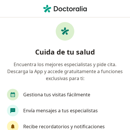
Men
¿Qué estás buscando?
Página De Inicio
Enfermedades
Dehiscencia Por Herida
Dehiscencia por herida -
Cuida de tu salud
Información, expertos y
Encuentra los mejores especialistas y pide cita.
preguntas frecuentes
Descarga la App y accede gratuitamente a funciones
exclusivas para ti:
Gestiona tus visitas fácilmente
Información
Pregunta al Experto
Envía mensajes a tus especialistas
Recibe recordatorios y notificaciones