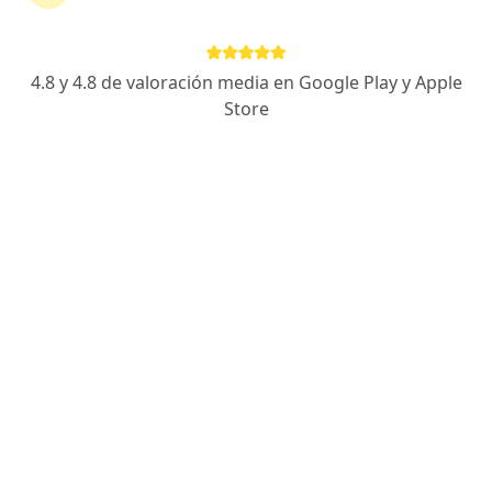
No descuides tu salud
Escoge la consulta en línea para empezar o
continuar tu tratamiento sin salir de casa. Si lo
4.8 y 4.8 de valoración media en Google Play y Apple
necesitas, también puedes reservar una cita
Store
presencial.
Mostrar especialistas
¿Cómo funciona?
Expertos en dehiscencia por herida
Alejandro Lozano Cifuentes
Cirujano plástico
Neiva